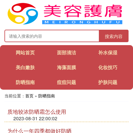
搜索内容
网站首页
面部清洁
补水保湿
美白嫩肤
海藻面膜
化妆技巧
防晒指南
痘痘问题
护肤问题
当前位置：
首页
»
防晒指南
质地较浓防晒霜怎么使用
2023-08-31 22:00:02
为什么一年四季都做好防晒