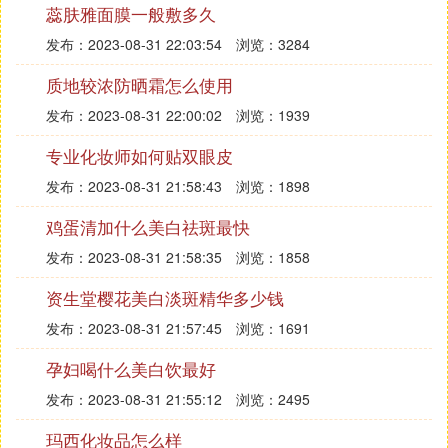
同。一般说来如果是比较厚重的防晒霜，女生脸部需
蕊肤雅面膜一般敷多久
要用一枚一元硬币大小的量，而稀薄的防晒霜则需要
发布：2023-08-31 22:03:54
浏览：3284
2枚硬币大小的量。身体其他部位应该再根据裸露的
质地较浓防晒霜怎么使用
面积适量增添。男士的用量也应该根据自身身体情况
增减。
发布：2023-08-31 22:00:02
浏览：1939
多长时间补涂防晒霜
专业化妆师如何贴双眼皮
防晒霜应该是在外出前20分钟左右涂抹均匀，按照防
发布：2023-08-31 21:58:43
浏览：1898
晒霜自身的防晒指数来看，防晒霜并不能持续一整天
鸡蛋清加什么美白祛斑最快
防晒，特别是在出汗或者是紫外线较强的时候，应该
注意差不多2~3小时就应该重新涂抹防晒霜。
发布：2023-08-31 21:58:35
浏览：1858
使用完防晒霜需要卸妆
资生堂樱花美白淡斑精华多少钱
使用完防晒霜之后也是需要卸妆的。防晒霜中同样含
发布：2023-08-31 21:57:45
浏览：1691
有大量的化学成分，不卸妆很容易导致毛孔的`堵塞
孕妇喝什么美白饮最好
而引起肌肤粗糙、长痘痘等问题。 卸妆应该用专业
发布：2023-08-31 21:55:12
浏览：2495
的卸妆产品。
玛西化妆品怎么样