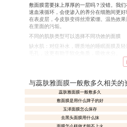
敷面膜需要抹上厚厚的一层吗？没错。我们
速血液循环，会使渗入的养分在细胞间更好
在表皮层，令皮肤变得丝滑紧绷。温热效果
在里面的污垢。
不同的肌肤类型可以选择不同功效的面膜
缺水肌：对症补水，喱质地的睡眠面膜及轻
毛孔，这更有助于软化角质，吸收水分。
轻熟肌：推荐修护型面膜，不仅为肌肤补水
复。使用前可以先涂抹提拉紧致精华，面膜
透。
与蕊肤雅面膜一般敷多久相关的
问题肌：如果你的肌肤出现细纹、干燥和粗
蕊肤雅面膜一般敷多久
分和水分补给。
敷面膜是用什么牌子的好
注意事项：
玉泽面膜怎么保存
建议先擦上爽肤水与保湿精华，然后直接敷
去黑头面膜用什么抹
有效成分加倍吸收。
面膜怎么样做才能不上火