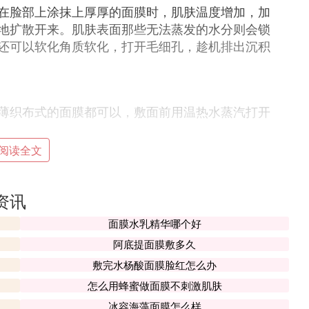
在脸部上涂抹上厚厚的面膜时，肌肤温度增加，加
地扩散开来。肌肤表面那些无法蒸发的水分则会锁
还可以软化角质软化，打开毛细孔，趁机排出沉积
薄织布式的面膜都可以，敷面前用温热水蒸汽打开
阅读全文
，更多地考虑到胶原蛋白的补给和对弹性纤维的修
覆盖后在面部形成密闭空间，更有助于精华的渗
资讯
糙等明显问题，则要对症选择精华液加速肌肤的养
面膜水乳精华哪个好
阿底提面膜敷多久
敷完水杨酸面膜脸红怎么办
上无纺布保湿面膜。这一方式可以让保湿精华中的
怎么用蜂蜜做面膜不刺激肌肤
冰容海藻面膜怎么样