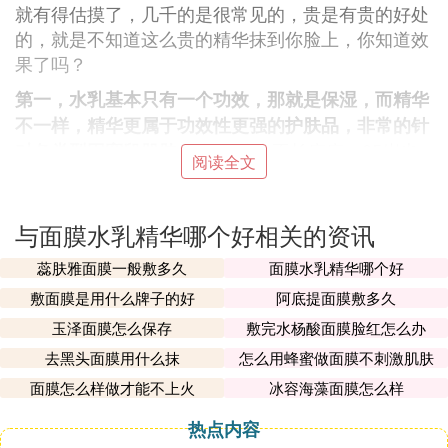
就有得估摸了，几千的是很常见的，贵是有贵的好处
的，就是不知道这么贵的精华抹到你脸上，你知道效
果了吗？
第一，水乳基本只有一个功效，那就是保湿，而精华
不一样，精华更属于功效性更强的
护肤品
，非常的针
如果脸上不长痘痘，25岁也
对各类型困宽段肌肤，
阅读全文
可以不用精华，但过了25岁以后，就要注意了，这时
候的肌肤已经开始进入衰老的初期，所以需要抗衰老
的淡斑的，就要开始用起来了。
与面膜水乳精华哪个好相关的资讯
第二，很多年轻的女孩子是会买精华，但家庭主妇会
蕊肤雅面膜一般敷多久
面膜水乳精华哪个好
，认为水乳会比
觉得精华没什么用，所以就没有买
敷面膜是用什么牌子的好
阿底提面膜敷多久
较实用，其实不然，水乳是大分子，渗透进肌肤里面
玉泽面膜怎么保存
敷完水杨酸面膜脸红怎么办
不多而且也不吸收，所以基本是没什么效果的，而精
去黑头面膜用什么抹
怎么用蜂蜜做面膜不刺激肌肤
华却不一样，她是小分子物质，可以进入肌肤里层，
更容易被我们的肌肤吸收，效果也是很显着的哦！
面膜怎么样做才能不上火
冰容海藻面膜怎么样
像油皮还有痘
第三，不同肤质要选用不同的精华。
热点内容