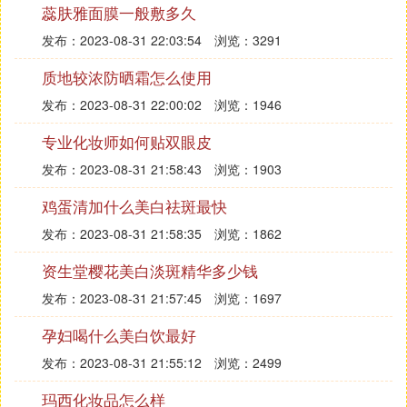
痘皮肤，最好用维C精华或者水杨酸精华，那么干皮
蕊肤雅面膜一般敷多久
最好就用维E精华，这只是比较简单的两种，我们在
发布：2023-08-31 22:03:54
浏览：3291
选择精华的时候还会注意一下肤感，那么大家一定得
知道，精华呢，有啫喱的霜状的水状的还有乳状的，
质地较浓防晒霜怎么使用
一般来讲，啫喱和水都是比较清爽的，而另外两种则
发布：2023-08-31 22:00:02
浏览：1946
会比较厚重，我们皮肤不同季节不同，都可以选择不
一样的精华的哦。
专业化妆师如何贴双眼皮
发布：2023-08-31 21:58:43
浏览：1903
C. 用水乳好还是用面膜好
鸡蛋清加什么美白祛斑最快
都需要。爽肤水一个很大的好处便是可以补水，所以
发布：2023-08-31 21:58:35
浏览：1862
在敷面膜之前先擦爽肤水能够给肌肤补充足够的水
分，并且还能够有效调理皮肤的角质层。
资生堂樱花美白淡斑精华多少钱
一般情况下，敷面膜之前是要擦水的，但是可以不擦
发布：2023-08-31 21:57:45
浏览：1697
乳液。大家都知道，爽肤水和乳液都是在洁面之后使
孕妇喝什么美白饮最好
用，但是如果想要敷面膜，那么在清洁脸部之后就要
先敷面膜，敷完面膜再用水乳。
发布：2023-08-31 21:55:12
浏览：2499
玛西化妆品怎么样
由于爽肤水的密度比较小，而且质地也比较轻薄，能