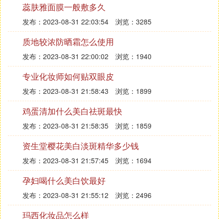
蕊肤雅面膜一般敷多久
纸巾按压，吸走多余的水分，让已经被肌肤吸收的水
分保留在肌肤角质层内，起到保湿效果。
发布：2023-08-31 22:03:54
浏览：3285
3、轻柔去角质，保持肌肤的通透和吸收效率;选择油
质地较浓防晒霜怎么使用
水适当的保湿品，避免刺激肌肤分泌更多的油分而堵
发布：2023-08-31 22:00:02
浏览：1940
塞毛孔，这些都是油性肌肤换季保湿必做的功课。
专业化妆师如何贴双眼皮
以上就是小编为大家分享的保湿水什么时候用，护肤
发布：2023-08-31 21:58:43
浏览：1899
正确流程是什么呢？，希望对大家有所帮助
鸡蛋清加什么美白祛斑最快
⑵ 脸上很干补水的最佳时间是什么时候
发布：2023-08-31 21:58:35
浏览：1859
脸上很干,皮肤补水的最佳时间是睡前。
资生堂樱花美白淡斑精华多少钱
1、喝水(白开水,纯净水),定时定量喝水.最好一次喝一
咖啡杯.每天至少八杯.多吃水果
发布：2023-08-31 21:57:45
浏览：1694
2、多吃豆制品
孕妇喝什么美白饮最好
3、每周至少喝两次煲汤
发布：2023-08-31 21:55:12
浏览：2496
4、切记每次洗完脸以后都要使用柔肤水,再用润肤乳/
霜，因为润肤乳/霜只是起到润肤和保护皮肤的，并
玛西化妆品怎么样