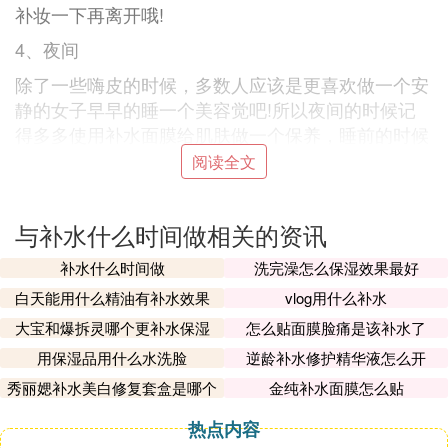
补妆一下再离开哦!
4、夜间
除了一些嗨皮的时候，多数人应该是更喜欢做一个安
静的女子早早的睡一个美容觉吧!所以夜间的时候记
得多多使用补水面膜给肌肤做一个保养，睡前的时候
可以多抹一点面霜滋润肌肤。
阅读全文
注意：有的女性体质不适合抹厚厚的面霜，否则容易
出现闷痘的情况哟~
与补水什么时间做相关的资讯
补水什么时间做
洗完澡怎么保湿效果最好
补水保湿的注意事项
白天能用什么精油有补水效果
vlog用什么补水
大宝和爆拆灵哪个更补水保湿
怎么贴面膜脸痛是该补水了
1、滋润就是保湿后的效果，是水油平衡的结果，干
性皮肤以及冬天时应该选用含油的保湿剂;油性皮肤
用保湿品用什么水洗脸
逆龄补水修护精华液怎么开
以及夏天时应该选用没有油份的补水产品。
秀丽媤补水美白修复套盒是哪个
金纯补水面膜怎么贴
2、喷雾使用不当也会使肌肤越来越干，正确的做法
热点内容
是在均匀的喷洒面部肌肤之后，立刻使用轻薄干净的