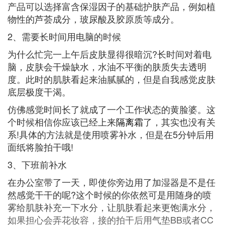
产品可以选择富含保湿因子的基础护肤产品，例如植
物性的芦荟成分，玻尿酸及胶原质等成分。
2、需要长时间用电脑的时候
为什么忙完一上午后皮肤显得很暗沉?长时间对着电
脑，皮肤会干燥缺水，水油不平衡的肤质失去透明
度。此时的肌肤看起来油腻腻的，但是自我感觉皮肤
底层极度干渴。
仿佛感觉时间长了就成了一个工作状态的黄脸婆。这
个时候相信你应该已经上来
隔离霜
了，其实也没有关
系!具体的方法就是使用喷雾补水，但是在5分钟后用
面纸将脸拍干哦!
3、下班前补水
在办公室带了一天，即使你旁边用了加湿器是不是任
然感觉干干的呢?这个时候的你依然可是用随身的喷
雾给肌肤补充一下水分，让肌肤看起来更饱满水分，
如果担心会弄花妆容，接的拍干后用气垫BB或者CC