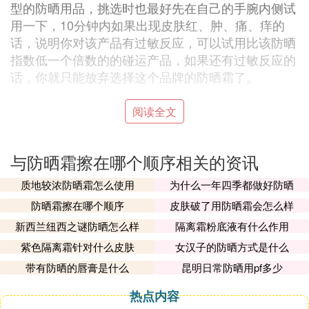
型的防晒用品，挑选时也最好先在自己的手腕内侧试
用一下，10分钟内如果出现皮肤红、肿、痛、痒的
话，说明你对该产品有过敏反应，可以试用比该防晒
指数低一个倍数的的碰运产品，如果还有过敏反应的
话，你就只能放弃选择这个品牌的防晒霜了。
2、选择清爽防晒品，除应认清外包装上的OilFree
阅读全文
（不含油脂）的标识外，掌握一些小的识别技巧也很
重要。可将所选中的防晒产品轻涂在手背或虎口处，
与防晒霜擦在哪个顺序相关的资讯
若皮肤能很快吸收，无黏腻感、增白感，且没有光光
的油亮感，感觉清爽湿润，就基本可以认定是一款合
质地较浓防晒霜怎么使用
为什么一年四季都做好防晒
格的清爽防晒品。
防晒霜擦在哪个顺序
皮肤破了用防晒霜会怎么样
新西兰纽西之谜防晒怎么样
隔离霜粉底液有什么作用
3、由于油脂分泌的不同，肤质会有所改变，应再做
紫色隔离霜针对什么皮肤
女汉子的防晒方式是什么
一次肤质检测。油性的肌肤宜选择。
带有防晒的唇膏是什么
昆明日常防晒用pf多少
洁力较强的泡沫洁面用品和渗透力较强的水性防晒用
热点内容
品；干性肌肤宜选择乳性的洁面用品和霜状的防晒用