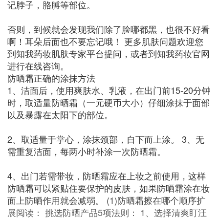
记脖子，胳膊等部位。
否则，到候就会发现我们除了脸哪都黑，也很不好看
啊！耳朵后面也不要忘记哦！ 更多肌肤问题欢迎您
到知我药妆肌肤专家平台提问，或者到知我药妆官网
进行在线咨询。
防晒霜正确的涂抹方法
1、洁面后，使用爽肤水、乳液，在出门前15-20分钟
时，取适量防晒霜（一元硬币大小）仔细涂抹于面部
以及暴露在太阳下的部位。
2、取适量于掌心，涂抹颈部，自下而上涂。 3、无
需重复洁面，每两小时补涂一次防晒霜。
4、出门若需带妆，防晒霜应在上妆之前使用，这样
防晒霜可以紧贴住要保护的皮肤，如果防晒霜涂在妆
面上防晒作用就会减弱。 (1)防晒霜擦在哪个顺序扩
展阅读： 挑选防晒产品5项法则： 1、选择清爽盯汪