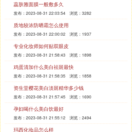
品；中性皮肤的选择性较为广泛。乳液状、喷雾状的
蕊肤雅面膜一般敷多久
防晒霜基本上适合各种肤质使用。
发布：2023-08-31 22:03:54
浏览：3282
质地较浓防晒霜怎么使用
4、针对肌肤较油容易长青春痘的人，应该要选择使
用起来清爽不油腻的乳液状产品，千万不要使用防晒
发布：2023-08-31 22:00:02
浏览：1937
油、隔离霜类的防晒品，要特别注意产品有无标示no
专业化妆师如何贴双眼皮
n-edogenic（意思是不会造成粉刺）。 5、若平时有
服用降血压药或减肥药、镇定剂者，应使用防晒系数
发布：2023-08-31 21:58:43
浏览：1898
较高的防晒品，因有服用此药剂者皮肤容易对光过
鸡蛋清加什么美白祛斑最快
敏，故要提高防晒系数。
发布：2023-08-31 21:58:35
浏览：1858
6、在选择防晒霜时要考虑到自己的肤质，是否是易
资生堂樱花美白淡斑精华多少钱
过敏肤质，皮肤易过敏应选择一些植物类型且相对温
发布：2023-08-31 21:57:45
浏览：1690
和的防晒，并且注意晒后补水护理。 参考资料来
源：网络-防晒乳。
孕妇喝什么美白饮最好
涂抹防晒霜的步骤是什么
发布：2023-08-31 21:55:12
浏览：2494
防晒霜的使用步骤
玛西化妆品怎么样