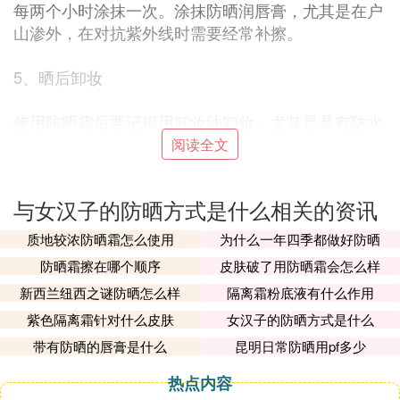
每两个小时涂抹一次。涂抹防晒润唇膏，尤其是在户
山渗外，在对抗紫外线时需要经常补擦。
5、晒后卸妆
使用防晒霜后要记得用卸妆油卸妆，尤其是具有防水
功能的防晒霜，在经过一天的暴晒，皮肤非常脆弱，
阅读全文
这时要选择较为温和卸妆油，卸妆的同时，还能起到
补水、滋养的功效。
与女汉子的防晒方式是什么相关的资讯
② 夏天如何防晒最有效
质地较浓防晒霜怎么使用
为什么一年四季都做好防晒
夏天如何防晒最有效
防晒霜擦在哪个顺序
皮肤破了用防晒霜会怎么样
新西兰纽西之谜防晒怎么样
隔离霜粉底液有什么作用
夏天如何防晒最有效，关于变美我们能做出什么改变
吗，女人爱美是天性在出街时要会十分注重自己的形
紫色隔离霜针对什么皮肤
女汉子的防晒方式是什么
象女人能不能吸引到异性的眼光主要还是靠化妆，所
带有防晒的唇膏是什么
昆明日常防晒用pf多少
用的产品不同效果也不一样，以下分享夏天如何防晒
热点内容
最有效技巧！