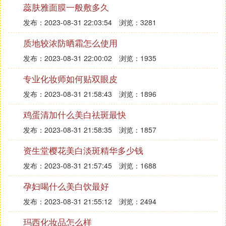
蕊肤雅面膜一般敷多久
夏天如何防晒最有效1
发布：2023-08-31 22:03:54
浏览：3281
1、防水型防晒霜要卸妆
质地较浓防晒霜怎么使用
非防水性的防晒霜可以用温水洗掉即可，而对于防水
发布：2023-08-31 22:00:02
浏览：1935
性防晒霜，因为其中的持久配方、防水配方，洗面奶
洗来如同“隔衣洗澡”，所以，先用卸妆油“以油溶
专业化妆师如何贴双眼皮
油”，才能最有效、最温和地卸除干净。如果不彻底
发布：2023-08-31 21:58:43
浏览：1896
卸妆，很容易堵塞毛孔、引发痘痘。
鸡蛋清加什么美白祛斑最快
2、防晒要足量
发布：2023-08-31 21:58:35
浏览：1857
我们说防晒霜一定要涂抹够量，假如说防晒霜只是涂
抹了一点点的话，其实跟没涂没多大差别。
资生堂樱花美白淡斑精华多少钱
据研讨发现，即便SPF50的高倍防晒，假如涂抹量低
发布：2023-08-31 21:57:45
浏览：1688
于规范的一半，那就只要大约SPF4的防护效果，而
孕妇喝什么美白饮最好
人的皮肤的自然防护功用也在SPF4左右。
发布：2023-08-31 21:55:12
浏览：2494
乳霜质地的用量大约在2粒花生大小，水乳质地的用
量大约相当于2个一角硬币，先涂其中一份，隔10-15
玛西化妆品怎么样