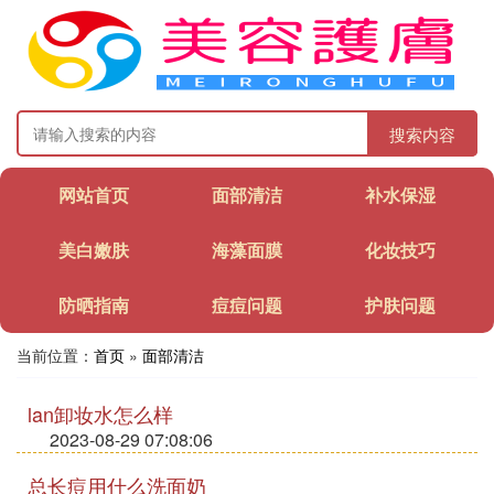
搜索内容
网站首页
面部清洁
补水保湿
美白嫩肤
海藻面膜
化妆技巧
防晒指南
痘痘问题
护肤问题
当前位置：
首页
»
面部清洁
lan卸妆水怎么样
2023-08-29 07:08:06
总长痘用什么洗面奶