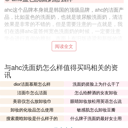
ahc这个品牌本身就是韩国的顶级品牌，ahc的洁面产
品，比如蓝色的洗面奶，也就是玻尿酸洗面奶，清洁
效果是非常的不错的，但是需要注意的一点就是，我
们在选择ahc蓝答州宽色洗面奶的时候，一定要注意
学会进行真假的辨别，市面上有旧版迹梁和新版的流
通，新版清亮的镭射标和防伪标，上面有正品的二维
阅读全文
码。另外还可以去看一下产品的钢印以及封口的圆滑
部位，还看一下相关的防伪标签等等。所以我们在购
与ahc洗面奶怎么样值得买吗相关的资
买ahc蓝色洗面奶的时候，一定要去注意选择正规的
讯
平台购买。当然最重要的一点就是在购买ahc蓝色洗
面奶的时候。重点还是考虑ahc蓝色洗面奶怎么样?a
dior洁面慕斯怎么样
洗面奶搓脸上为什么干了
hc蓝色洗面奶是品牌的明星单品。也是一款高端产
洁面巾怎么洁面
怎么给醉酒的女友卸妆
品。相对来说的话ahc洁面产品是比较温和的，而且
美容仪怎么放卸妆巾
眼睛卸妆放松用英语怎么说
不会给肌肤带来任何的伤害，玻尿酸的成分在保湿补
水的同时还可以达到有效的清洁，所以使用之后不会
卸妆的化妆品怎么使用
敏感肌怎么卸妆豆瓣
有干燥感，油性肌肤或者干性肌肤等都是可以放心的
搜索鹿晗卸妆是什么样子的
什么牌子洗面奶最好女士用
去使用的，虽然有皂基的成分但是使用之后完全不会