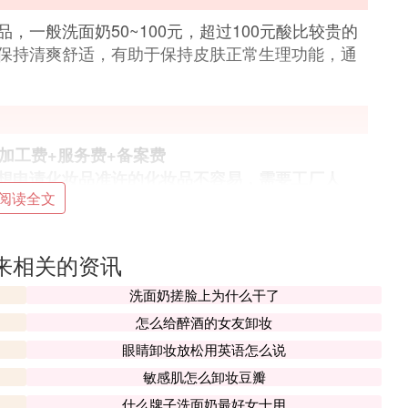
一般洗面奶50~100元，超过100元酸比较贵的
保持清爽舒适，有助于保持皮肤正常生理功能，通
+加工费+服务费+备案费
想申请化妆品准许的化妆品不容易，需要工厂人
阅读全文
都需要百万元，没有稳定的客源是很难做一家化妆
钱?化妆品OEM代工大约需要多少启动资金。
来相关的资讯
学到的东西，
产品成本=包材费用+内料费用+服务费
膏体费用)，服务费用包括产品策划、设计、购买包
洗面奶搓脸上为什么干了
加工是一起算到内料费用里，产品生产成本包括了，
怎么给醉酒的女友卸妆
眼睛卸妆放松用英语怎么说
素有很多，很难精准算出大约需要多少资金，我可
敏感肌怎么卸妆豆瓣
资金多少钱，我粗略的统计如果要做一个系列的产
什么牌子洗面奶最好女士用