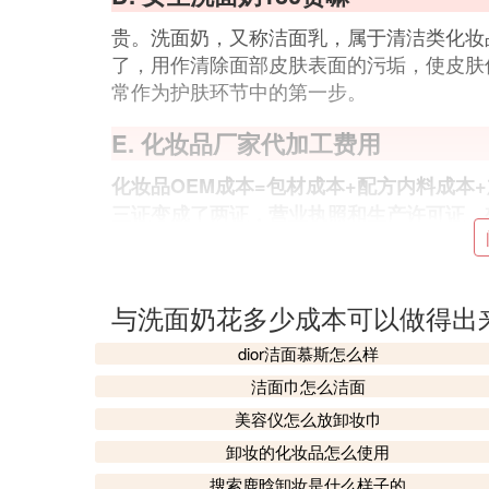
贵。洗面奶，又称洁面乳，属于清洁类化妆品，
了，用作清除面部皮肤表面的污垢，使皮肤
常作为护肤环节中的第一步。
E. 化妆品厂家代加工费用
化妆品OEM成本=包材成本+配方内料成本
三证变成了两证，营业执照和生产许可证，
员，运营费用，生产设备，灌装设备等怎么
品工厂的。
还个说法，品牌做化妆品贴牌所需要多少
与洗面奶花多少成本可以做得出
搞清楚这个问题我们先了解一下，之前
。内外费用好理解(外包材费、内陆梁料
用
dior洁面慕斯怎么样
材、配方等等服务，有些费用直接在ODM
洁面巾怎么洁面
产品备案费用、物流运输、仓管费用等。
美容仪怎么放卸妆巾
化妆品OEM贴牌费用庞杂，涉及到的因
卸妆的化妆品怎么使用
以划范围，根据自己情况套用自己品牌需要
搜索鹿晗卸妆是什么样子的