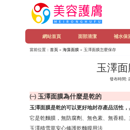
網站首頁
面部清潔
補水保
當前位置：
首頁
»
海藻面膜
» 玉澤面膜怎麼保存
玉澤面
發布時間: 20
㈠ 玉澤面膜為什麼是乾的
玉澤面膜是乾的可以更好地封存產品活性，
它是乾麵膜，無防腐劑、無色素、無香精。
玉澤積雪草安心修護乾麵膜用法