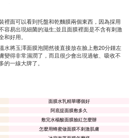
裝裡面可以看到托盤和乾麵膜兩個東西，因為採用
不容易出現細菌的滋生;並且面膜裡面是不含有刺激
全和好用。
溫水將玉澤面膜泡開然後直接放在臉上敷20分鍾左
膚變得非常濕潤了，而且很少會出現過敏、吸收不
多的一線大牌了。
面膜水乳精華哪個好
阿底提面膜敷多久
敷完水楊酸面膜臉紅怎麼辦
怎麼用蜂蜜做面膜不刺激肌膚
冰容海藻面膜怎麼樣