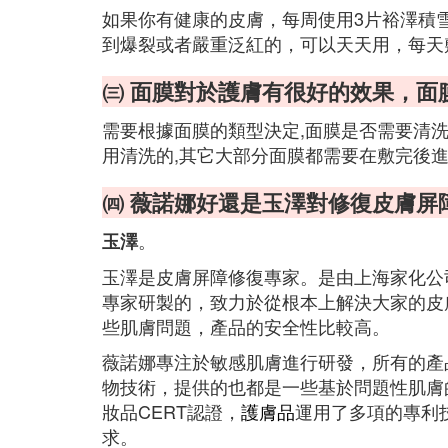
如果你有健康的皮膚，每周使用3片裕澤積
到爆裂或者嚴重泛紅的，可以天天用，每天
㈢ 面膜對於護膚有很好的效果，面
需要根據面膜的類型決定,面膜是否需要清洗
用清洗的,其它大部分面膜都需要在敷完後
㈣ 薇諾娜好還是玉澤對修復皮膚屏
。
玉澤
玉澤是皮膚屏障修復專家。是由上海家化公
專家研製的，致力於從根本上解決大家的皮
些肌膚問題，產品的安全性比較高。
薇諾娜專注於敏感肌膚進行研發，所有的產
物技術，提供的也都是一些基於問題性肌膚
妝品CERT認證，
護膚品
運用了多項的專利
求。