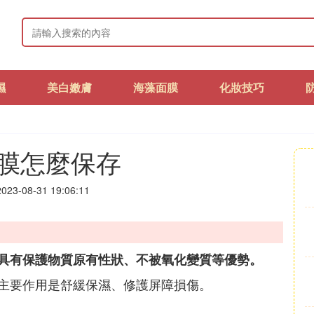
濕
美白嫩膚
海藻面膜
化妝技巧
膜怎麼保存
23-08-31 19:06:11
具有保護物質原有性狀、不被氧化變質等優勢。
主要作用是舒緩保濕、修護屏障損傷。