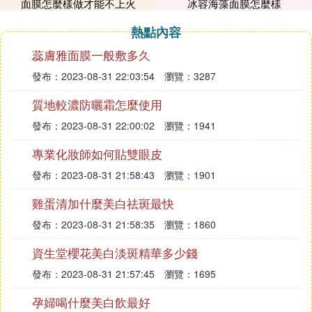
面膜怎麼樣做才能不上火
冰容海藻面膜怎麼樣
刷酸就存在一定的風險，因為酸性物質具有腐蝕性，
破壞了皮膚的保護屏障，會使皮膚變得乾燥爆皮。刷
熱點內容
酸是指用含有酸性物質的護膚品塗抹在臉上，比如水
蕊膚雅面膜一般敷多久
楊酸、果酸等，刷酸可以軟化角質，促進肌膚新陳代
謝的速度，從而達到解決痘印、膿包、閉口等皮膚問
發布：2023-08-31 22:03:54
瀏覽：3287
題，但是酸性物質都具有腐蝕性，所以刷酸不要太過
質地較濃防曬霜怎麼使用
頻繁，否則不是護膚而是毀容。刷酸後可能會出現刺
痛、發癢和爆痘痘的情況，但不會持續很久，如果頻
發布：2023-08-31 22:00:02
瀏覽：1941
繁刷酸不僅不會改善皮膚，還會使肌膚以往出現的問
專業化妝師如何貼雙眼皮
題更為嚴重，會破壞皮膚的角質層，導致皮膚變得更
發布：2023-08-31 21:58:43
瀏覽：1901
加敏感。所以一定要在專業人士指導下刷酸。另外刷
酸之後角質層會變薄，這時候皮膚非常脆弱，也比平
雞蛋清加什麼美白祛斑最快
時更家容易曬黑，所以一定要注意防曬和保濕，或者
發布：2023-08-31 21:58:35
瀏覽：1860
最好在晚上刷酸，刷酸不是件簡單事，不是隨便刷刷
就能改善皮膚的，尤其是醫美刷酸，必須要去醫院找
資生堂櫻花美白淡斑精華多少錢
專業的醫生來進行刷酸，且刷酸之前要搞清楚自己是
發布：2023-08-31 21:57:45
瀏覽：1695
什麼膚質，到底適不適合做刷酸，比如天生對酸性敏
感和角質薄的人就不適合刷酸，確定這些問題之後，
孕婦喝什麼美白飲最好