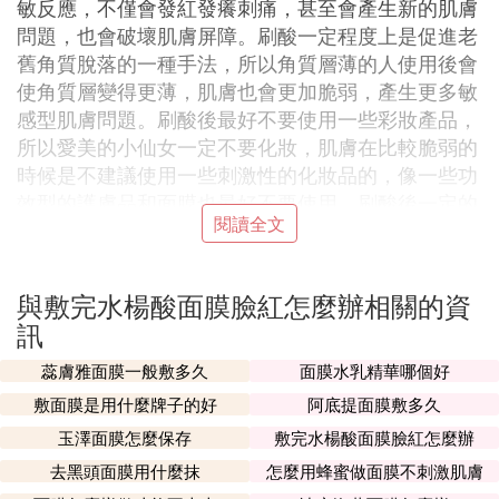
敏反應，不僅會發紅發癢刺痛，甚至會產生新的肌膚
問題，也會破壞肌膚屏障。刷酸一定程度上是促進老
舊角質脫落的一種手法，所以角質層薄的人使用後會
使角質層變得更薄，肌膚也會更加脆弱，產生更多敏
感型肌膚問題。刷酸後最好不要使用一些彩妝產品，
所以愛美的小仙女一定不要化妝，肌膚在比較脆弱的
時候是不建議使用一些刺激性的化妝品的，像一些功
效型的護膚品和面膜也最好不要使用。刷酸後一定的
閱讀全文
時間可以用溫清水沖洗干凈面部，過熱或者過冷的水
都不建議使用，也不要使用潔面產品。刷酸可以幫助
肌膚祛除老廢角質，加快皮膚的新陳代謝，從而打造
與敷完水楊酸面膜臉紅怎麼辦相關的資
一個新的健康的角質層。能幫助清除被堵塞住的毛
訊
囊，修正不正常的細胞脫落，對輕微的青春痘和閉口
有一定的效果。
蕊膚雅面膜一般敷多久
面膜水乳精華哪個好
敷面膜是用什麼牌子的好
阿底提面膜敷多久
刷酸對皮膚的危害
玉澤面膜怎麼保存
敷完水楊酸面膜臉紅怎麼辦
過度刷酸會傷害皮膚的角質層，會導致皮膚敏感，容
去黑頭面膜用什麼抹
怎麼用蜂蜜做面膜不刺激肌膚
易爆痘。刷酸對改善肌膚有非常明顯的效果，但過度