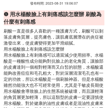
發布時間: 2023-08-31 19:06:07
❶ 用水楊酸臉上有刺痛感該怎麼辦 刷酸為
什麼有刺痛感
刷酸一直是很多人喜歡的一種護膚方式，刷酸可以剝
落皮膚角質層，提亮膚色，讓肌膚底層潛在的炎症被
激發出來，使皮膚變得更加平滑細膩。
用水楊酸臉上有刺痛感該怎麼辦
用水楊酸臉上有刺痛感可以適當減少使用頻率。水楊
酸是一種酸性成分能夠對抗臉上的老化角質，讓臉部
的皮膚達到一個相對輕薄而又白皙的狀態，水楊酸還
能夠改善痘痘和毛孔粗大，對於深層清潔毛孔也有一
定的功效，所以水楊酸是一個刷臉神器。但是水楊酸
雖然功能強大也不可經常使用，尤其是干敏皮長期使
用水楊酸會導致臉上的生態系統被破壞，而且讓輕薄
的角質層更加輕薄，所以這類型的皮膚一定要謹慎使
用水楊酸。對於健康的油性皮膚或者是混油性皮膚來