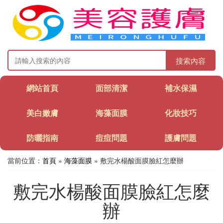
搜索內容
網站首頁
面部清潔
補水保濕
美白嫩膚
海藻面膜
化妝技巧
防曬指南
痘痘問題
護膚問題
當前位置：
首頁
»
海藻面膜
» 敷完水楊酸面膜臉紅怎麼辦
敷完水楊酸面膜臉紅怎麼
辦