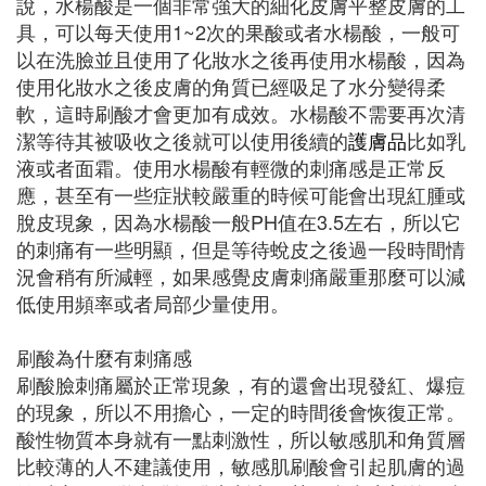
說，水楊酸是一個非常強大的細化皮膚平整皮膚的工
具，可以每天使用1~2次的果酸或者水楊酸，一般可
以在洗臉並且使用了化妝水之後再使用水楊酸，因為
使用化妝水之後皮膚的角質已經吸足了水分變得柔
軟，這時刷酸才會更加有成效。水楊酸不需要再次清
潔等待其被吸收之後就可以使用後續的
護膚品
比如乳
液或者面霜。使用水楊酸有輕微的刺痛感是正常反
應，甚至有一些症狀較嚴重的時候可能會出現紅腫或
脫皮現象，因為水楊酸一般PH值在3.5左右，所以它
的刺痛有一些明顯，但是等待蛻皮之後過一段時間情
況會稍有所減輕，如果感覺皮膚刺痛嚴重那麼可以減
低使用頻率或者局部少量使用。
刷酸為什麼有刺痛感
刷酸臉刺痛屬於正常現象，有的還會出現發紅、爆痘
的現象，所以不用擔心，一定的時間後會恢復正常。
酸性物質本身就有一點刺激性，所以敏感肌和角質層
比較薄的人不建議使用，敏感肌刷酸會引起肌膚的過