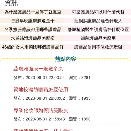
資訊
為什麼護膚品一旦停了就嚴重
可樂護膚品可以用什麼代替
怎麼早晚護膚臉還是干
藍銅肽護膚品適合什麼人
冬季擦臉應該都用哪些護膚品
舒城植物醫生護膚品在什麼位置
水感絲滑護膚品怎麼樣
細菌護膚品怎麼用
46歲的女人用德國哪個護膚品好
護膚品使用不吸收怎麼辦
熱點內容
蕊膚雅面膜一般敷多久
發布：2023-08-31 22:03:54
瀏覽：3281
質地較濃防曬霜怎麼使用
發布：2023-08-31 22:00:02
瀏覽：1935
專業化妝師如何貼雙眼皮
發布：2023-08-31 21:58:43
瀏覽：1896
雞蛋清加什麼美白祛斑最快