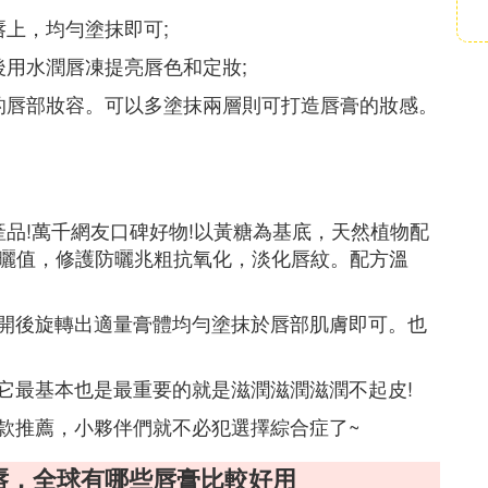
上，均勻塗抹即可;
後用水潤唇凍提亮唇色和定妝;
的唇部妝容。可以多塗抹兩層則可打造唇膏的妝感。
理產品!萬千網友口碑好物!以黃糖為基底，天然植物配
防曬值，修護防曬兆粗抗氧化，淡化唇紋。配方溫
開後旋轉出適量膏體均勻塗抹於唇部肌膚即可。也
它最基本也是最重要的就是滋潤滋潤滋潤不起皮!
款推薦，小夥伴們就不必犯選擇綜合症了~
嘴唇，全球有哪些唇膏比較好用