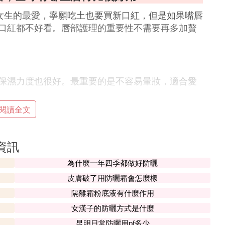
多女生的最愛，寧願吃土也要買新口紅，但是如果嘴唇
口紅都不好看。唇部護理的重要性不需要再多加贅
保濕力度也很好。最重要的是不容易暈妝，適合愛
閱讀全文
，而是像精華液一樣。據說添加了乳木果精華，能
，過了一會兒會形成一層薄薄的膜，可以等到第二
資訊
覺得這款唇膏適合日常拿來做保養，救急就不行
為什麼一年四季都做好防曬
皮膚破了用防曬霜會怎麼樣
隔離霜粉底液有什麼作用
女漢子的防曬方式是什麼
昆明日常防曬用pf多少