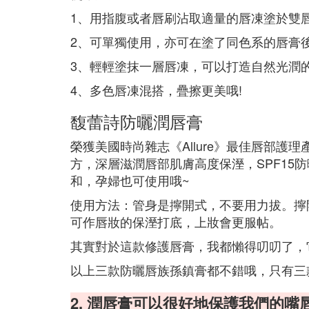
1、用指腹或者唇刷沾取適量的唇凍塗於雙唇
2、可單獨使用，亦可在塗了同色系的唇膏
3、輕輕塗抹一層唇凍，可以打造自然光潤
4、多色唇凍混搭，疊擦更美哦!
馥蕾詩防曬潤唇膏
榮獲美國時尚雜志《Allure》最佳唇部護
方，深層滋潤唇部肌膚高度保溼，SPF15
和，孕婦也可使用哦~
使用方法：管身是擰開式，不要用力拔。擰
可作唇妝的保溼打底，上妝會更服帖。
其實對於這款修護唇膏，我都懶得叨叨了，
以上三款防曬唇族孫鎮膏都不錯哦，只有三
2. 潤唇膏可以很好地保護我們的