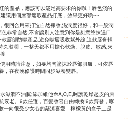
作口紅的產品，應該可以滿足高要求的你哦！唇色淺的
，建議用個唇部遮瑕產品打底，效果更好喲~~
，很回合用來打造自然裸妝,滋潤度很好，和一般潤
顏色非常自然,不會讓別人注意到你是刻意塗抹過口
一款唇部防曬產品,避免嘴唇吸收紫外線,這款唇膏輕
持久滋潤，一整天都不用擔心乾燥、脫皮、敏感,來
營養
。使用時請注意，如要均勻塗抹於唇部肌膚，可依唇
養，在夜晚修護時間同步滋養雙唇。
滋潤不油膩;添加維他命A,C,E,呵護乾燥起皮的唇
色抗衰老。9款任選，百變妝容自由轉換!9款齊發，嗲
的彩妝一向很受少女心的菇涼喜愛，檸檬黃的盒子上是