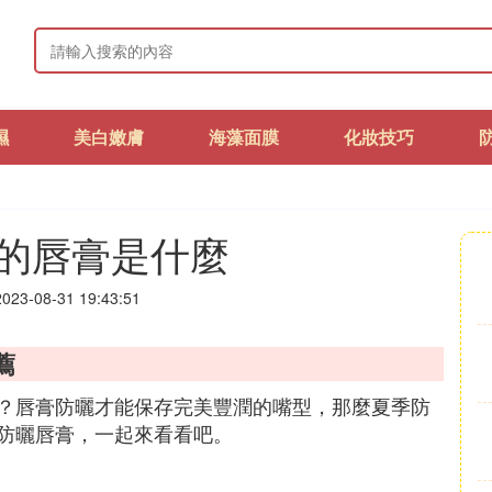
濕
美白嫩膚
海藻面膜
化妝技巧
的唇膏是什麼
23-08-31 19:43:51
薦
？唇膏防曬才能保存完美豐潤的嘴型，那麼夏季防
防曬唇膏，一起來看看吧。