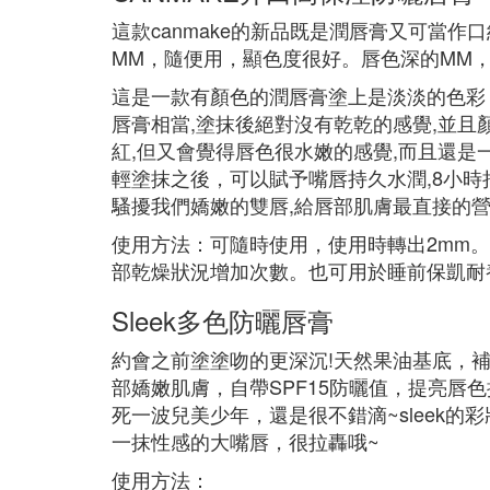
這款canmake的新品既是潤唇膏又可當
MM，隨便用，顯色度很好。唇色深的MM
這是一款有顏色的潤唇膏塗上是淡淡的色彩
唇膏相當,塗抹後絕對沒有乾乾的感覺,並且
紅,但又會覺得唇色很水嫩的感覺,而且還是
輕塗抹之後，可以賦予嘴唇持久水潤,8小時
騷擾我們嬌嫩的雙唇,給唇部肌膚最直接的
使用方法：可隨時使用，使用時轉出2mm
部乾燥狀況增加次數。也可用於睡前保凱耐
Sleek多色防曬唇膏
約會之前塗塗吻的更深沉!天然果油基底，補水
部嬌嫩肌膚，自帶SPF15防曬值，提亮唇
死一波兒美少年，還是很不錯滴~sleek
一抹性感的大嘴唇，很拉轟哦~
使用方法：