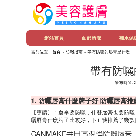
網站首頁
面部清潔
補水保
當前位置：
首頁
»
防曬指南
» 帶有防曬的唇膏是什麼
帶有防曬
發布時間: 20
1. 防曬唇膏什麼牌子好 防曬唇膏推
【導讀】：夏季要防曬，什麼唇膏也要防曬
曬唇膏什麼牌子比較好，下面我推薦了幾款
CANMAKE井田高保溼防曬唇膏