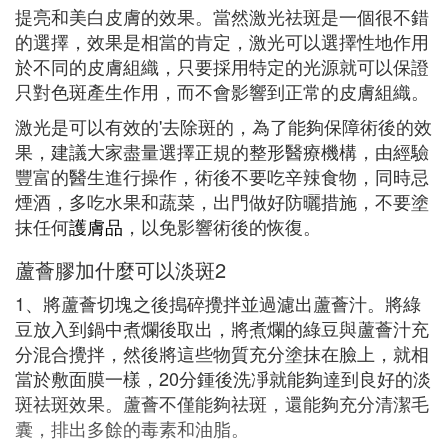
提亮和美白皮膚的效果。當然激光祛斑是一個很不錯
的選擇，效果是相當的肯定，激光可以選擇性地作用
於不同的皮膚組織，只要採用特定的光源就可以保證
只對色斑產生作用，而不會影響到正常的皮膚組織。
激光是可以有效的'去除斑的，為了能夠保障術後的效
果，建議大家盡量選擇正規的整形醫療機構，由經驗
豐富的醫生進行操作，術後不要吃辛辣食物，同時忌
煙酒，多吃水果和蔬菜，出門做好防曬措施，不要塗
抹任何
護膚品
，以免影響術後的恢復。
蘆薈膠加什麼可以淡斑2
1、將蘆薈切塊之後搗碎攪拌並過濾出蘆薈汁。將綠
豆放入到鍋中煮爛後取出，將煮爛的綠豆與蘆薈汁充
分混合攪拌，然後將這些物質充分塗抹在臉上，就相
當於敷面膜一樣，20分鍾後洗凈就能夠達到良好的淡
斑祛斑效果。蘆薈不僅能夠祛斑，還能夠充分清潔毛
囊，排出多餘的毒素和油脂。