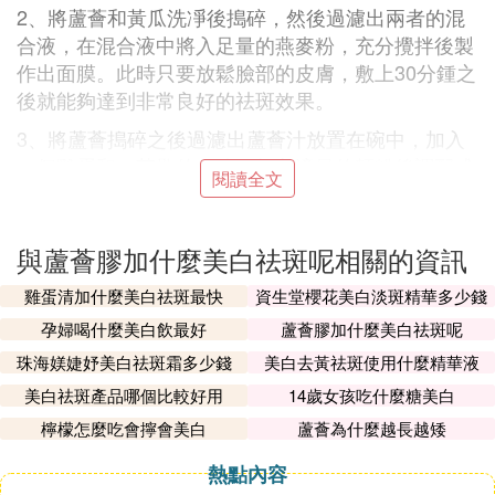
2、將蘆薈和黃瓜洗凈後搗碎，然後過濾出兩者的混
合液，在混合液中將入足量的燕麥粉，充分攪拌後製
作出面膜。此時只要放鬆臉部的皮膚，敷上30分鍾之
後就能夠達到非常良好的祛斑效果。
3、將蘆薈搗碎之後過濾出蘆薈汁放置在碗中，加入
一個雞蛋和一茶匙的白糖，加入適量的麵粉後調配成
閱讀全文
糊狀，這樣就製作出了蘆薈膏。
蘆薈膠還有哪些用處
與蘆薈膠加什麼美白祛斑呢相關的資訊
蘆薈膠冷藏後修復曬傷肌膚
雞蛋清加什麼美白祛斑最快
資生堂櫻花美白淡斑精華多少錢
如果是皮膚被紫外線曬紅或者曬傷了，可以將蘆薈膠
孕婦喝什麼美白飲最好
蘆薈膠加什麼美白祛斑呢
放置在冷藏室中，然後塗抹在被曬傷皮膚上厚敷15分
珠海媄婕妤美白祛斑霜多少錢
美白去黃祛斑使用什麼精華液
鍾洗去，能夠幫助肌膚快速鎮靜修復曬傷肌膚。
美白祛斑產品哪個比較好用
14歲女孩吃什麼糖美白
蘆薈膠修復敏感肌膚
檸檬怎麼吃會擰會美白
蘆薈為什麼越長越矮
皮膚在敏感時期，醫生都會囑咐禁用護膚品，但是如
果不為肌膚補充適量的水分，肌膚的自我修復速度也
熱點內容