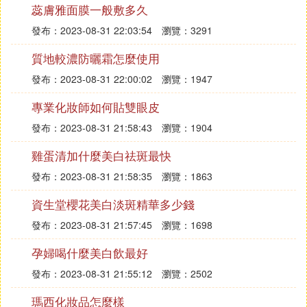
會很慢，這時蘆薈膠是可以替代護膚品，溫和的為肌
蕊膚雅面膜一般敷多久
膚補充所需養分、加速肌膚修復的。
發布：2023-08-31 22:03:54
瀏覽：3291
蘆薈膠為乾燥肌膚緊急補水
質地較濃防曬霜怎麼使用
肌膚乾燥脫皮的時候，蘆薈膠能夠為肌膚及時補水並
發布：2023-08-31 22:00:02
瀏覽：1947
且牢牢鎖住肌膚水分，在短時間內緩解肌膚乾燥脫皮
的問題。將蘆薈膠早晚厚敷在乾燥部位10分鍾，直至
專業化妝師如何貼雙眼皮
肌膚乾燥情況被緩解即可。
發布：2023-08-31 21:58:43
瀏覽：1904
蘆薈膠祛痘
雞蛋清加什麼美白祛斑最快
如果臉上長了痘痘，睡前用蘆薈膠在痘痘處厚敷15分
發布：2023-08-31 21:58:35
瀏覽：1863
鍾然後洗去，堅持使用直至痘痘消失，可以有效減短
痘痘的生長周期，對痘痘恢復非常有效。
資生堂櫻花美白淡斑精華多少錢
發布：2023-08-31 21:57:45
瀏覽：1698
蘆薈膠去痘印
對於護理不當形成的痘疤痘印，將蘆薈膠塗抹於痘印
孕婦喝什麼美白飲最好
處，早晚使用，堅持一段時間，痘印會慢慢消除。
發布：2023-08-31 21:55:12
瀏覽：2502
蘆薈膠祛斑
瑪西化妝品怎麼樣