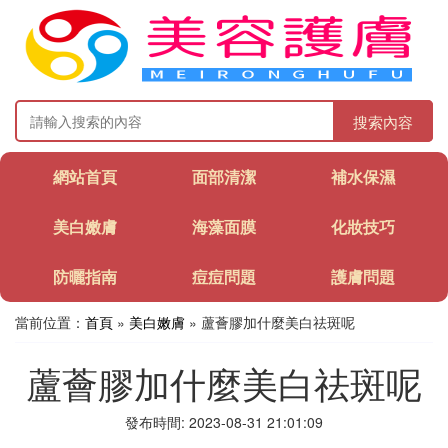
搜索內容
網站首頁
面部清潔
補水保濕
美白嫩膚
海藻面膜
化妝技巧
防曬指南
痘痘問題
護膚問題
當前位置：
首頁
»
美白嫩膚
» 蘆薈膠加什麼美白祛斑呢
蘆薈膠加什麼美白祛斑呢
發布時間: 2023-08-31 21:01:09