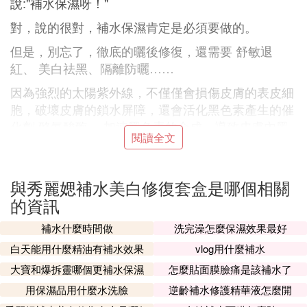
說:"補水保濕呀！"
對，說的很對，補水保濕肯定是必須要做的。
但是，別忘了，徹底的曬後修復，還需要 舒敏退
紅、 美白祛黑、隔離防曬……
因為強烈的太陽紫外線，不僅僅會損傷皮膚的表皮細
胞，破壞皮膚的鎖水屏障，還會活化黑色素產生的催
化劑 酪氨酸酶， 加速黑色素的合成，導致皮膚內黑
閱讀全文
色素沉積。
嚴重的還會導致皮膚敏感，表現為"發紅、發炎、灼
傷、水腫、起水皰……"
與秀麗媤補水美白修復套盒是哪個相關
的資訊
我所熟悉的曬後修復
護膚品
A:法國嵐潤冰藍藻透肌專業護理組合
補水什麼時間做
洗完澡怎麼保濕效果最好
這是一款沿用了 冰凍療法 ，實行 冰療美容 的產品，
白天能用什麼精油有補水效果
vlog用什麼補水
主要用於為夏季皮膚護理提供神奇的幫助。
大寶和爆拆靈哪個更補水保濕
怎麼貼面膜臉痛是該補水了
主要包括:冰肌液、冰肌面膜1號、冰肌面膜2號、冰
用保濕品用什麼水洗臉
逆齡補水修護精華液怎麼開