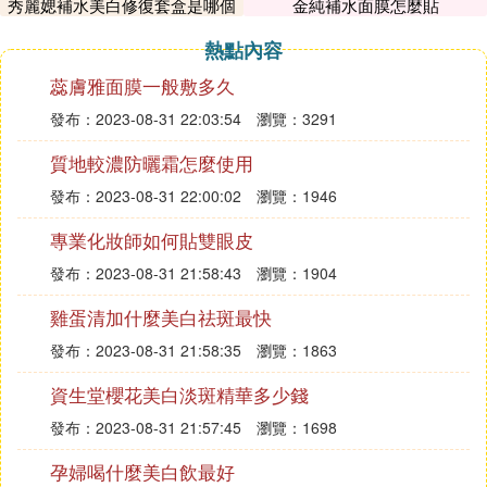
肌藍藻精華、冰肌透白霜。
秀麗媤補水美白修復套盒是哪個
金純補水面膜怎麼貼
熱點內容
這套產品純水無油，含有冰涼因子，特別適用於曬後
蕊膚雅面膜一般敷多久
敏感脆弱肌膚，也是夏日油性肌膚的好幫手。
發布：2023-08-31 22:03:54
瀏覽：3291
曬後皮膚溫度升高，毛細血管擴張，膠原纖維受損，
這款產品可以調節皮膚的溫度，收縮毛細血管，舒敏
質地較濃防曬霜怎麼使用
退紅，改善膠原纖維的彈性。
發布：2023-08-31 22:00:02
瀏覽：1946
同時為皮膚深層補水、淡化色素、減少細紋的產生。
專業化妝師如何貼雙眼皮
這套產品可以作為專業的全面的曬後修復產品。
發布：2023-08-31 21:58:43
瀏覽：1904
B:柏婭琳光感曬後修復乳
雞蛋清加什麼美白祛斑最快
製作這款產品的原材料和技術大多來源於瑞士。
發布：2023-08-31 21:58:35
瀏覽：1863
主要以紅茶和蜂蜜為原料，發酵而成 蜜茶菌 。
資生堂櫻花美白淡斑精華多少錢
蜜茶菌中的茶多酚，是一種天然的抗氧化劑。
發布：2023-08-31 21:57:45
瀏覽：1698
茶中的 兒茶素 等等，可以有效的修復細胞基因，抑
孕婦喝什麼美白飲最好
制各階段黑色素的生成。