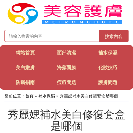
搜索內容
網站首頁
面部清潔
補水保濕
美白嫩膚
海藻面膜
化妝技巧
防曬指南
痘痘問題
護膚問題
當前位置：
首頁
»
補水保濕
» 秀麗媤補水美白修復套盒是哪個
秀麗媤補水美白修復套盒
是哪個