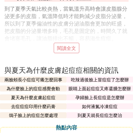
到了夏季天氣比較炎熱，當氣溫升高時會讓皮脂腺分
泌更多的皮脂，氣溫降低時才能夠減少皮脂分泌量，
所以到了夏季偏油性的皮膚分泌油脂會更加的旺盛，
把皮脂的分泌量增多時，毛孔是固定的，時間久了就
會堵塞毛孔，讓油脂排出不暢，容易滋生痘痘。
有一部分油性皮膚在夏季容易出現長痘的情況，這主
閱讀全文
要是因為大量的油脂沒有及時清除，從而堵塞了毛孔
導致的，長痘若是沒有護理好的話容易出現痘痕，甚
與夏天為什麼皮膚起痘痘相關的資訊
至感染。
兩臉頰長小痘痘可癢怎麼回事
吃辣過後臉上冒痘痘了怎麼辦
養成每天早晚洗臉的好習慣，盡量使用溫水，這樣可
以更好的清潔皮膚，千萬不能用手擠或者抓撓痘痘的
為什麼臉上的痘痘感覺會動
眼睛上面起痘痘又疼還腫怎麼辦
地方，要講究個人衛生，洗臉的次數也不能太勤也不
夏天為什麼皮膚起痘痘
孕婦臉上長痘痘是怎麼辦
能太少，可以配合硫磺皂洗臉，這樣不僅可以消炎而
去痘痘痘印用什麼葯膏
如何液氮冷凍痘痘
且可以控油。
鴿子臉上的痘痘怎麼處理
到夏天就長痘痘怎麼治
盡量不吸煙，不喝酒，不能喝濃茶和濃咖啡，在夏季
熱點內容
要做好防曬措施，盡量減少紫外線對皮膚的傷害。