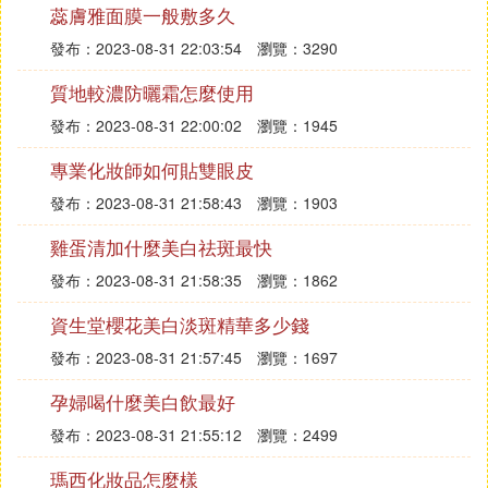
蕊膚雅面膜一般敷多久
(2)夏天為什麼皮膚起痘痘擴展閱讀
發布：2023-08-31 22:03:54
瀏覽：3290
長痘吃的食物：
質地較濃防曬霜怎麼使用
1、富含B族維生素的食物。
發布：2023-08-31 22:00:02
瀏覽：1945
B族維生素有助於保持皮膚濕潤光滑，尤其是維生素
專業化妝師如何貼雙眼皮
B2能促進皮脂代謝，代表食物有乳類、蛋類、動物內
發布：2023-08-31 21:58:43
瀏覽：1903
臟、瘦肉等，維生素B6促進皮膚新陳代謝，代表食物
包括魚類、蛋黃、豆類等。
雞蛋清加什麼美白祛斑最快
2、富含鋅的食物。
發布：2023-08-31 21:58:35
瀏覽：1862
鋅有一定的控制皮脂腺分泌和減輕細胞脫落與角化的
資生堂櫻花美白淡斑精華多少錢
作用。富含該營養素的食物。有瘦肉、牡蠣、海參、
發布：2023-08-31 21:57:45
瀏覽：1697
海魚、雞蛋、核桃仁、葵花籽、蘋果、金針菇等。
孕婦喝什麼美白飲最好
3、富含維生素A的食物。
發布：2023-08-31 21:55:12
瀏覽：2499
維生素A能幫助皮膚形成新細胞，讓皮膚更柔軟，並
防止乾燥皸裂。富含維生素A的食物還有全脂牛奶、
瑪西化妝品怎麼樣