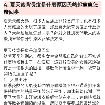
A. 夏天後背長痘是什麼原因天熱起
痘痘怎
麼
回事
夏天天氣火熱，很多人皮膚上開始長痱子，也有很多
人更嚴重的出現了痘痘，那麼夏天後背長痘是什麼原
因？天熱起痘痘怎麼回事？針對女性朋友們最大的困
擾我來幫你分析原因及解決方法。
夏天後背長痘是怎麼回事
隨著夏季的到來，很多女生會發現自己的背上不知道
什麼時候長出了一些痘痘，這對於愛美的女性來說確
實是一個很大的困擾。那麼為什麼夏季一到，後背就
開始長痘痘了呢？
1、大量出汗
夏季炎熱的天氣使我們的身體機能不得不通過排汗來
保持體內的熱量平衡與水分平衡，加速新陳代謝。而
夏季大量的出汗會讓衣服經常貼在身上，這個時候就
會導致各種細菌的滋生。所以夏季要養成經常洗澡的