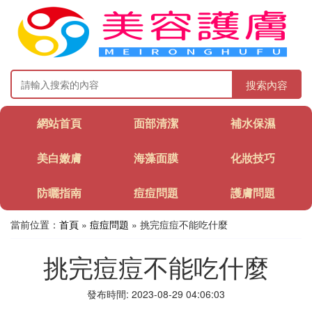
搜索內容
網站首頁
面部清潔
補水保濕
美白嫩膚
海藻面膜
化妝技巧
防曬指南
痘痘問題
護膚問題
當前位置：
首頁
»
痘痘問題
» 挑完痘痘不能吃什麼
挑完痘痘不能吃什麼
發布時間: 2023-08-29 04:06:03