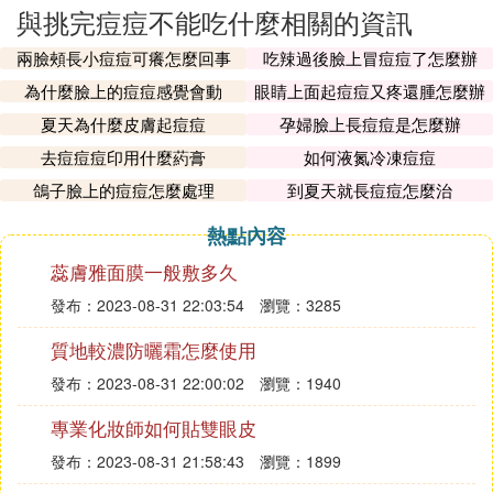
與挑完痘痘不能吃什麼相關的資訊
兩臉頰長小痘痘可癢怎麼回事
吃辣過後臉上冒痘痘了怎麼辦
為什麼臉上的痘痘感覺會動
眼睛上面起痘痘又疼還腫怎麼辦
夏天為什麼皮膚起痘痘
孕婦臉上長痘痘是怎麼辦
去痘痘痘印用什麼葯膏
如何液氮冷凍痘痘
鴿子臉上的痘痘怎麼處理
到夏天就長痘痘怎麼治
熱點內容
蕊膚雅面膜一般敷多久
發布：2023-08-31 22:03:54
瀏覽：3285
質地較濃防曬霜怎麼使用
發布：2023-08-31 22:00:02
瀏覽：1940
專業化妝師如何貼雙眼皮
發布：2023-08-31 21:58:43
瀏覽：1899