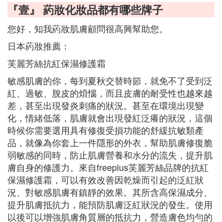
『壹』 葯妝化妝品都有哪些牌子
您好，知我葯妝肌膚顧問很高興幫助您。
日本葯妝推薦：
芙麗芳絲抗紅保濕修護霜
敏感肌膚的你，每到夏秋交替時節，就免不了受到泛
紅、過敏、脫皮的煩惱，而且皮膚的耐受性也越來越
差，甚至出現發炎刺痛的狀況。甚至在環境出現變
化，情緒低落，肌膚就會出現發紅泛癢的狀況，這個
時候你需要選用具有修復受損功能的舒緩抗敏類產
品，就像為你套上一件隱形的外衣，幫助肌膚修復脆
弱敏感的同時，防止肌膚營養和水分的流失，提升肌
膚自身的修護力。來自freeplus芙麗芳絲品牌的抗紅
保濕修護霜，可以有效改善因乾燥而引起的泛紅狀
況、對敏感肌膚有鎮靜的效果。其所含高保濕成分、
提升肌膚抵抗力，能預防肌膚泛紅狀況的發生。使用
以後可以增強肌膚角質層的抵抗力，營造膚色均勻的