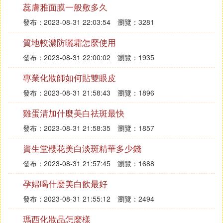
蕊膚雅面膜一般敷多久
淡化方法：建議使用溫和型的補水修復產品，晚上用
發布：2023-08-31 22:03:54
瀏覽：3281
維生素E配合淡斑精華，塗抹在臉上按摩打圈，有助
質地較濃防曬霜怎麼使用
於淡化形成的紅色斑點，以及預防新的斑點生長
發布：2023-08-31 22:00:02
瀏覽：1935
『叄』 「佳慕」這個牌子的護膚品怎麼樣
專業化妝師如何貼雙眼皮
品牌兒的嗯，還不錯，嗯，護膚品挺好的。我來說，
發布：2023-08-31 21:58:43
瀏覽：1896
對於我們大家來講，選一個適合自己的才好。嗯，不
過呢，由由於由於個人的原因，你可能對此是不是過
雞蛋清加什麼美白祛斑最快
過不過敏還很難說。你要自己把握一下才好啊。不然
發布：2023-08-31 21:58:35
瀏覽：1857
那怎麼去處理這事呢啊？
資生堂櫻花美白淡斑精華多少錢
『肆』 svr身體乳可以抹全身嗎 svr舒唯雅
發布：2023-08-31 21:57:45
瀏覽：1688
身體乳怎麼樣
孕婦喝什麼美白飲最好
擁有白里透紅，光亮的皮膚非常重要。想想自己的雞
發布：2023-08-31 21:55:12
瀏覽：2494
皮膚質，真的好想哭。無意中發現了一款身體乳，據
瑪西化妝品怎麼樣
說是法國葯妝產品，效果好還不錯喲！塗抹之後也不