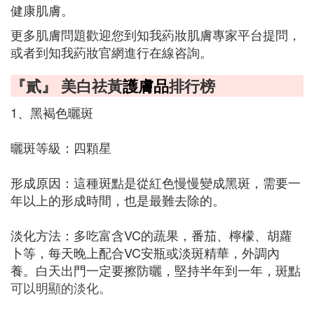
健康肌膚。
更多肌膚問題歡迎您到知我葯妝肌膚專家平台提問，
或者到知我葯妝官網進行在線咨詢。
『貳』 美白祛黃
護膚品
排行榜
1、黑褐色曬斑
曬斑等級：四顆星
形成原因：這種斑點是從紅色慢慢變成黑斑，需要一
年以上的形成時間，也是最難去除的。
淡化方法：多吃富含VC的蔬果，番茄、檸檬、胡蘿
卜等，每天晚上配合VC安瓶或淡斑精華，外調內
養。白天出門一定要擦防曬，堅持半年到一年，斑點
可以明顯的淡化。