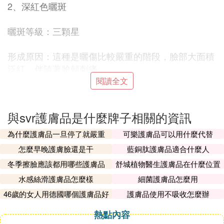
2、深紅色曬斑
曬斑等級：三顆星
形成原因：這種是曬傷比較嚴重的階段，臉部大面積
泛紅，伴隨著臉頰刺痛。
閱讀全文
淡化方法：用礦泉水噴霧浸泡紙膜後濕敷，然後用
蘆
薈膠
厚塗臉頰鎮定舒緩。睡前要塗淡斑精華在斑點位
與svr護膚品是什麼牌子相關的資訊
置，按摩吸收。白天出門要塗防曬，選擇無酒精的。
為什麼護膚品一旦停了就嚴重
可樂護膚品可以用什麼代替
3、曬傷型曬斑
怎麼早晚護膚臉還是干
藍銅肽護膚品適合什麼人
冬季擦臉應該都用哪些護膚品
舒城植物醫生護膚品在什麼位置
曬斑等級：兩顆星
水感絲滑護膚品怎麼樣
細菌護膚品怎麼用
形成原因：這種曬斑多數是因為在戶外曬一天後，臉
46歲的女人用德國哪個護膚品好
護膚品使用不吸收怎麼辦
發紅微痛，此時一定要及時護理，不然容易變黑並且
熱點內容
長斑。