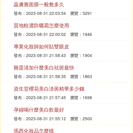
的高端化妝品品牌，蘭蔻涉足護膚、彩妝、香水此則
蕊膚雅面膜一般敷多久
辯等多個產品領域，主要面向教育程度、收入水平較
發布：2023-08-31 22:03:54
瀏覽：3291
高，年齡在25～40歲的成熟女性。
質地較濃防曬霜怎麼使用
如何挑選適合自己的護膚品：
發布：2023-08-31 22:00:02
瀏覽：1946
按照膚質來進行劃分，油性膚質選擇控油清爽的護膚
專業化妝師如何貼雙眼皮
品，乾性膚質選擇保濕滋潤的產品，敏感膚質選擇溫
發布：2023-08-31 21:58:43
瀏覽：1904
和不刺激的產品。
按照功效需求來劃分，有抗衰老需求的人選擇主打防
雞蛋清加什麼美白祛斑最快
衰抗老的產品，有美白需求的人選擇有美白功效的產
發布：2023-08-31 21:58:35
瀏覽：1863
品，有高保濕需求的人群選擇偏厚重的霜質護膚品。
資生堂櫻花美白淡斑精華多少錢
按照購買預算來進行劃分，預算充裕的情況下，可以
發布：2023-08-31 21:57:45
瀏覽：1698
選擇高價的貴婦產品，認為平價產品用著也很舒服的
人可以選擇一些日常的開架產品。
孕婦喝什麼美白飲最好
發布：2023-08-31 21:55:12
瀏覽：2500
瑪西化妝品怎麼樣