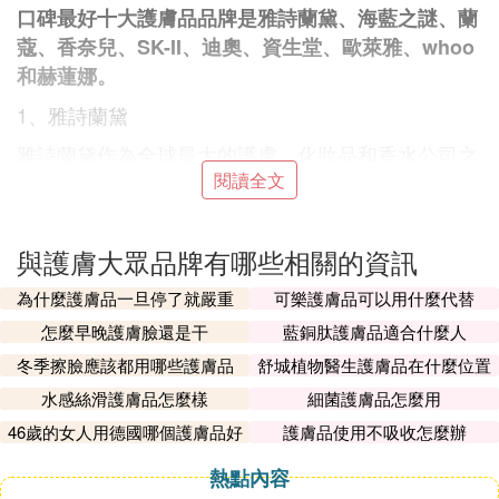
口碑最好十大護膚品品牌是雅詩蘭黛、海藍之謎、蘭
蔻、香奈兒、SK-II、迪奧、資生堂、歐萊雅、whoo
和赫蓮娜。
1、雅詩蘭黛
雅詩蘭黛作為全球最大的護膚、化妝品和香水公司之
一，以領先科技和卓越功效在全球歲吵贏得廣泛美
閱讀全文
譽，曾冠有「護膚界勞模」之美稱。
與護膚大眾品牌有哪些相關的資訊
以上內容參考：網路-雅詩·蘭黛
為什麼護膚品一旦停了就嚴重
可樂護膚品可以用什麼代替
❺ 女人護膚品十大排名品牌 前十名
怎麼早晚護膚臉還是干
藍銅肽護膚品適合什麼人
女士護膚品十大品牌有：蘭蔻、海藍之謎、雪花秀、
冬季擦臉應該都用哪些護膚品
舒城植物醫生護膚品在什麼位置
嬌韻詩、資生堂、嬌蘭、萊珀妮、雅詩蘭黛、肌膚之
水感絲滑護膚品怎麼樣
細菌護膚品怎麼用
鑰、赫蓮娜。
46歲的女人用德國哪個護膚品好
護膚品使用不吸收怎麼辦
1、蘭蔻，蘭蔻1935年誕生於法國，是由Armand Peti
熱點內容
tjean（阿曼達·珀蒂讓）創辦的品牌。作為全球知名