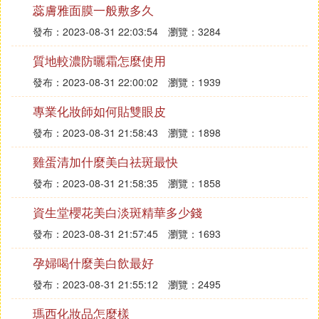
了之後沒多大變化敷衍面膜會覺得臉嫩了點只要一不
蕊膚雅面膜一般敷多久
用就不行了
發布：2023-08-31 22:03:54
瀏覽：3284
『柒』 我買了一套瓷肌化妝品，怎麼辨真
質地較濃防曬霜怎麼使用
假
發布：2023-08-31 22:00:02
瀏覽：1939
看看產品上面有沒有防假二維碼標志或者別的 去官
專業化妝師如何貼雙眼皮
網試一下
發布：2023-08-31 21:58:43
瀏覽：1898
『捌』 瓷肌化妝品是真的嗎
雞蛋清加什麼美白祛斑最快
這個只有經過權威機構檢測才能回答你呢，誰也不敢
發布：2023-08-31 21:58:35
瀏覽：1858
隨便回答你這個數據的。弄不好要承擔法律責任。最
資生堂櫻花美白淡斑精華多少錢
好還是用國內的純植物化妝品對你有好處，現在新聞
發布：2023-08-31 21:57:45
瀏覽：1693
報道很多假冒韓國、泰國、日本的化妝品，出了事情
也不知道找誰去理賠。
孕婦喝什麼美白飲最好
發布：2023-08-31 21:55:12
瀏覽：2495
『玖』 廣州瓷肌化妝品普工一個月工資能
拿到多少
瑪西化妝品怎麼樣