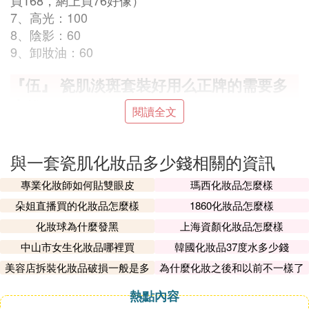
買168，網上買76好像）
7、高光：100
8、陰影：60
9、卸妝油：60
『伍』 瓷肌淡斑套裝好用么正牌的需要多
少錢
閱讀全文
效果太快的產品不能用的，我姐姐用過祛斑產品速效
型的，斑去了紅血絲出來了。可以使用瑞倪維兒，幫
與一套瓷肌化妝品多少錢相關的資訊
你調理肌膚的，想了解發私信給我
專業化妝師如何貼雙眼皮
瑪西化妝品怎麼樣
『陸』 瓷肌化妝品是真的嗎
朵姐直播買的化妝品怎麼樣
1860化妝品怎麼樣
我在官網買了一套然後我收到之後客服天天打電話說
化妝球為什麼發黑
上海資顏化妝品怎麼樣
沒效果是因為我的體質什麼的說我是因為宮寒讓我買
中山市女生化妝品哪裡買
韓國化妝品37度水多少錢
後期另一套中葯的我說要調身體去中葯店買她說用她
美容店拆裝化妝品破損一般是多
為什麼化妝之後和以前不一樣了
們的才行然後後來給我打了一個月的電話我都沒接再
少
後來我換手機號了東西本身就應該是因人而異的我用
熱點內容