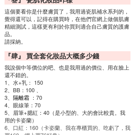
這個要看你是什麼膚質了，我用過瓷肌補水系列的，
覺得還可以，記得在購買時，在他們官網上做個肌膚
精細測試，這樣更有利於你買到適合自己膚質的護膚
品。
請採納。
『肆』 買全套化妝品大概多少錢
我說個中等價位的吧、也是我用過的價位、用在臉上
還不錯的。
1、水+乳： 150
2、BB：100 、
3、
隔離霜
：70
4、眼線筆：70
5、眉筆+腮紅：40（是小型的、大的會比較貴。我
用的卡姿蘭）
6、口紅：160（卡姿蘭、我在專櫃買的、吃虧了，我