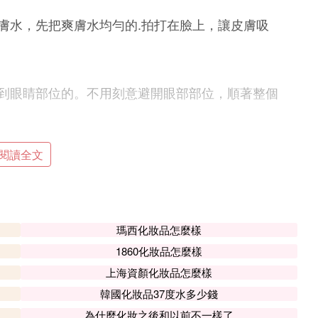
膚水，先把爽膚水均勻的.拍打在臉上，讓皮膚吸
到眼睛部位的。不用刻意避開眼部部位，順著整個
閱讀全文
只塗眼睛周邊部位，不要塗到太外面去了。
重，直接塗在臉上不好吸收，還是要塗乳液後才方
瑪西化妝品怎麼樣
1860化妝品怎麼樣
上海資顏化妝品怎麼樣
是最後一步了。當然具體也要看各人的膚質特性，
韓國化妝品37度水多少錢
膚品了。
為什麼化妝之後和以前不一樣了