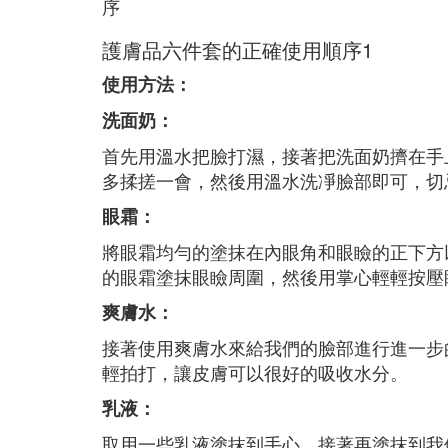
序
護膚品六件套的正確使用順序1
使用方法：
洗面奶：
首先用溫水把臉打濕，接著把洗面奶擠在手
多揉搓一會，然後用溫水洗凈臉部即可，切
眼霜：
將眼霜均勻的塗抹在內眼角和眼瞼的正下方
的眼霜塗抹眼瞼周圍，然後用掌心輕輕按壓
爽膚水：
接著使用爽膚水來給我們的臉部進行進一步
輕拍打，讓皮膚可以很好的吸收水分。
乳液：
取用一些乳液塗抹到手心，接著再塗抹到我