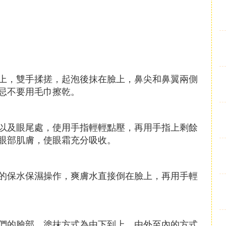
上，雙手揉搓，起泡後抹在臉上，鼻尖和鼻翼兩側
忌不要用毛巾擦乾。
以及眼尾處，使用手指輕輕點壓，再用手指上剩餘
眼部肌膚，使眼霜充分吸收。
的保水保濕操作，爽膚水直接倒在臉上，再用手輕
們的臉部，塗抹方式為由下到上、由外至內的方式