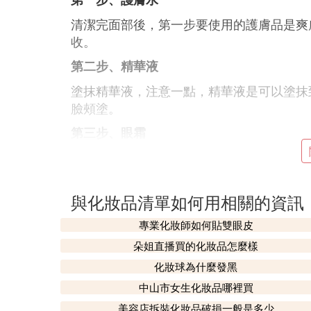
清潔完面部後，第一步要使用的護膚品是爽
收。
第二步、精華液
塗抹精華液，注意一點，精華液是可以塗抹
臉頰塗。
第三步、眼霜
塗眼霜的時候，要注意控制好塗抹的面積。
第四步、乳液
與化妝品清單如何用相關的資訊
不要認為塗面霜就可以不塗乳液，面霜太厚
便吸收面霜。
專業化妝師如何貼雙眼皮
朵姐直播買的化妝品怎麼樣
第五步、面霜
化妝球為什麼發黑
塗完乳液後，就是塗面霜了，可以說塗面霜
中山市女生化妝品哪裡買
年輕的肌膚塗完面霜後，就可以不再塗抹護
美容店拆裝化妝品破損一般是多少