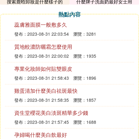
搜索鹿晗卸妝是什麼樣子的
什麼牌子洗面奶最好女士用
找一個干凈的器皿擠三滴洗手液，三滴卸妝油，調和
熱點內容
均勻，把刷子毛放進去刷刷刷，然後用手輔助輕輕
挫，用水洗干凈就好了。
蕊膚雅面膜一般敷多久
發布：2023-08-31 22:03:54
瀏覽：3281
卸妝油怎麼保存
卸妝油最好是在陰涼處存放，不宜在高溫，陽光暴曬
質地較濃防曬霜怎麼使用
的條件下存放，其塑料包裝會變形甚至融化，還有，
發布：2023-08-31 22:00:02
瀏覽：1935
盡量不要把卸妝油放在很潮濕的地方，以免發生變
專業化妝師如何貼雙眼皮
質，如果它的瓶口進水，很容易乳化它的卸妝油成
分。注意如果是蓋裝的卸妝油要在每次打開瓶蓋後，
發布：2023-08-31 21:58:43
瀏覽：1896
以最快的速度把瓶蓋擰緊，否則暴露在空氣中，容易
雞蛋清加什麼美白祛斑最快
受到空氣的污染。
發布：2023-08-31 21:58:35
瀏覽：1857
嘴唇
怎麼卸妝
才幹凈
資生堂櫻花美白淡斑精華多少錢
1、先用化妝棉蘸取適量清水濕潤唇部肌膚，幫助軟
化口紅，吸收掉所含的油分。
發布：2023-08-31 21:57:45
瀏覽：1688
2、用兩片化妝棉沾滿專用的唇部卸妝油，輕輕蓋在
孕婦喝什麼美白飲最好