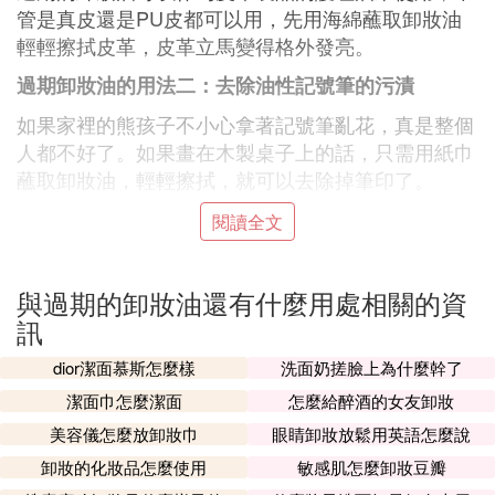
管是真皮還是PU皮都可以用，先用海綿蘸取卸妝油
輕輕擦拭皮革，皮革立馬變得格外發亮。
過期卸妝油的用法二：去除油性記號筆的污漬
如果家裡的熊孩子不小心拿著記號筆亂花，真是整個
人都不好了。如果畫在木製桌子上的話，只需用紙巾
蘸取卸妝油，輕輕擦拭，就可以去除掉筆印了。
過期卸妝油的用法三：洗衣服
閱讀全文
如果不小心將衣服是上面沾到了化妝品的話，可以在
在洗衣服之前，先用卸妝油洗一下沾了污漬的地方，
與過期的卸妝油還有什麼用處相關的資
再用洗衣機洗的話會比較干凈。
訊
過期卸妝油的用法四：洗手液
dior潔面慕斯怎麼樣
洗面奶搓臉上為什麼幹了
在做飯時，手難免是絕對油膩膩的，有時拿洗手液都
潔面巾怎麼潔面
怎麼給醉酒的女友卸妝
很難洗干凈，這時候用卸妝油的話，油膩感很快就會
美容儀怎麼放卸妝巾
眼睛卸妝放鬆用英語怎麼說
洗掉了，使用方法和卸妝一樣。
卸妝的化妝品怎麼使用
敏感肌怎麼卸妝豆瓣
過期卸妝油的用法五：洗化妝刷、粉撲