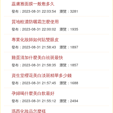
蕊膚雅面膜一般敷多久
⑷ 平價好用的卸妝水有哪些 推薦好用的卸
妝水
發布：2023-08-31 22:03:54
瀏覽：3281
質地較濃防曬霜怎麼使用
卸妝水是很多人喜歡的一種卸妝產品，卸妝水的質地
清爽不油膩，卸妝效果也很強，是很多油性肌膚最愛
發布：2023-08-31 22:00:02
瀏覽：1935
用的卸妝產品，經常化妝的朋友卸妝產品就是一個消
專業化妝師如何貼雙眼皮
耗品，平價好用的卸妝產品最受歡迎。
平價好用的卸妝水有哪些
發布：2023-08-31 21:58:43
瀏覽：1897
第一款：歐萊雅三合一卸妝水
雞蛋清加什麼美白祛斑最快
發布：2023-08-31 21:58:35
瀏覽：1857
我給大家分享的第一款好用的卸妝水就是歐萊雅三合
一卸妝水，這一款卸妝水的主打功能是清潔、卸妝、
資生堂櫻花美白淡斑精華多少錢
舒潤三和一的功能，卸完妝後是不用洗的，首先功能
發布：2023-08-31 21:57:45
瀏覽：1688
是非常強大的。這一款卸妝水對我們臉部的刺激性是
比較小的，所以敏感肌的女生也是可以使用的，用在
孕婦喝什麼美白飲最好
臉上非常的舒服，不小心進到眼睛裡，也不會讓感覺
發布：2023-08-31 21:55:12
瀏覽：2494
到刺痛，所以敏感肌也是完全可以放心的使用的。歐
萊雅的這一款卸妝水質地是屬於輕薄的那一種，所以
瑪西化妝品怎麼樣