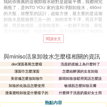
我給你推薦的這個卸妝水絕對是超級平價，我都用完
兩瓶了，是INTO YOU 家的溫和凈顏卸妝水，490ml
的大瓶，按壓泵的設計，超級方便，最主要的是這個
卸妝水是眼臉唇三合一的，卸的非常干凈，而且不緊
綳，我是敏感肌，這個很溫和，一點都不刺激，兩瓶
還不到50塊呢，你說平價不，特別合適更多了解網路
一下。
閱讀全文
⑶ 名創優品卸妝水哪款比較好用能不能推
與miniso活泉卸妝水怎麼樣相關的資訊
薦幾款
dior潔面慕斯怎麼樣
洗面奶搓臉上為什麼幹了
1、潔凈無油卸妝水(粉水)
潔面巾怎麼潔面
怎麼給醉酒的女友卸妝
名創優品的東西就是便宜大腕，該款卸妝水價格僅為
美容儀怎麼放卸妝巾
眼睛卸妝放鬆用英語怎麼說
29.9元，很平價了非常適合學生黨，雖然它便宜但功
效卻很強大，一點也不比其他大牌差，夏天就要到
卸妝的化妝品怎麼使用
敏感肌怎麼卸妝豆瓣
了，這款是油性皮膚使用的，用完臉部也很清爽，並
搜索鹿晗卸妝是什麼樣子的
什麼牌子洗面奶最好女士用
且眼唇這些地方都可以用。
熱點內容