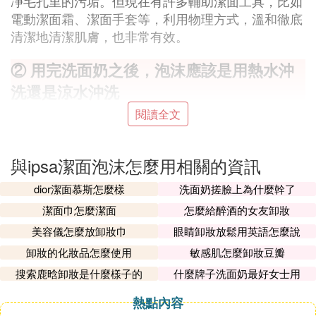
凈毛孔里的污垢。但現在有許多輔助潔面工具，比如
電動潔面霜、潔面手套等，利用物理方式，溫和徹底
清潔地清潔肌膚，也非常有效。
② 用完洗面奶之後，泡沫應該是用熱水沖
洗還是涼水沖洗
閱讀全文
過熱的水容易使毛細血管擴張，反而讓毛孔的油脂代
謝廢物閉塞，無法排出，容易出現痤瘡，黑頭，粉刺
等現象，建議使用37度的溫水為最宜，37度使人體的
與ipsa潔面泡沫怎麼用相關的資訊
最適溫度，此時皮膚活性最好，而且溫水對油脂也更
易洗去，洗凈臉後，再用冷水輕拍，達到收縮毛孔的
dior潔面慕斯怎麼樣
洗面奶搓臉上為什麼幹了
效果。 希望你的皮膚水當當！！！
潔面巾怎麼潔面
怎麼給醉酒的女友卸妝
如果臉部出油不是很厲害，膚質還算正常的話，
最健
美容儀怎麼放卸妝巾
眼睛卸妝放鬆用英語怎麼說
康的洗法是：用溫熱水將潔面用品揉開起沫，柔和的
卸妝的化妝品怎麼使用
敏感肌怎麼卸妝豆瓣
徹底沖凈泡沫後，最
按摩1分鍾，T形部位著重按摩。
搜索鹿晗卸妝是什麼樣子的
什麼牌子洗面奶最好女士用
後用冷水拍拍臉。
熱點內容