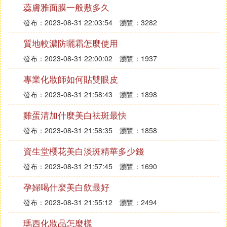
蕊膚雅面膜一般敷多久
曝曬後應用涼開水洗臉
發布：2023-08-31 22:03:54
瀏覽：3282
質地較濃防曬霜怎麼使用
根據皮膚性質
發布：2023-08-31 22:00:02
瀏覽：1937
洗臉時在「溫熱水」中滴白醋，能有效地
油性皮膚：
專業化妝師如何貼雙眼皮
清潔皮膚上過多的皮脂、脫屑和塵埃，使皮膚光潔美
發布：2023-08-31 21:58:43
瀏覽：1898
觀，並減輕毛孔阻塞。
雞蛋清加什麼美白祛斑最快
發布：2023-08-31 21:58:35
瀏覽：1858
玫瑰浸泡的水中加幾滴蜂蜜，蘸濕整個面
乾性皮膚：
資生堂櫻花美白淡斑精華多少錢
部，用手拍至乾燥。這樣每晚反復2－3次，能使面部
發布：2023-08-31 21:57:45
瀏覽：1690
滋潤、光滑、細膩。
孕婦喝什麼美白飲最好
發布：2023-08-31 21:55:12
瀏覽：2494
晚上用冷水洗臉後，再用熱一點的水蒸汽
中性皮膚：
瑪西化妝品怎麼樣