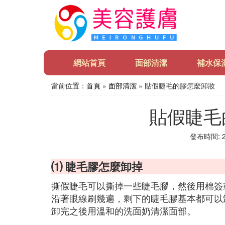
網站首頁
面部清潔
補水保
當前位置：
首頁
»
面部清潔
» 貼假睫毛的膠怎麼卸妝
貼假睫毛
發布時間: 20
⑴ 睫毛膠怎麼卸掉
撕假睫毛可以撕掉一些睫毛膠，然後用棉簽
沿著眼線刷幾遍，剩下的睫毛膠基本都可以
卸完之後用溫和的洗面奶清潔面部。