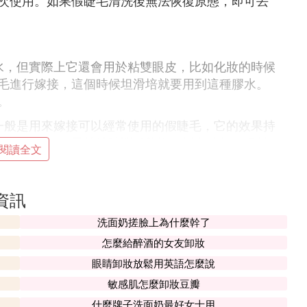
次使用。如果假睫毛清洗後無法恢復原態，即可丟
水，但實際上它還會用於粘雙眼皮，比如化妝的時候
毛進行嫁接，這個時候坦滑培就要用到這種膠水。
。
一般是用來嫁接可以經常使用的假睫毛，它的效果持
假睫毛的，效果持續時間可能沒有黑色的長，但是
閱讀全文
色的效果差別不是很大。
資訊
洗面奶搓臉上為什麼幹了
怎麼給醉酒的女友卸妝
眼睛卸妝放鬆用英語怎麼說
敏感肌怎麼卸妝豆瓣
可以直接拿掉。殘留在假睫毛上的膠水用棉棒或者
什麼牌子洗面奶最好女士用