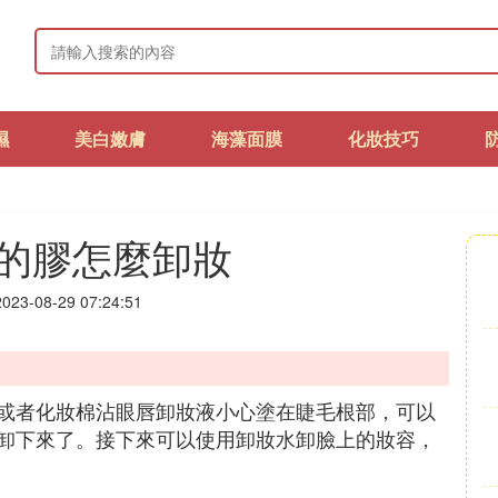
濕
美白嫩膚
海藻面膜
化妝技巧
的膠怎麼卸妝
23-08-29 07:24:51
或者化妝棉沾眼唇卸妝液小心塗在睫毛根部，可以
卸下來了。接下來可以使用卸妝水卸臉上的妝容，