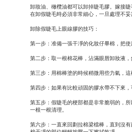
卸妝油、橄欖油都可以卸掉睫毛膠。嫁接睫
在卸假睫毛時必須非常細心，一旦處理不妥
卸除假睫毛上眼線膠的技巧：
第一步：准備一張干凈的化妝仔畢棉，把使
第二步：取一根棉花棒，沾滿眼唇卸妝液，
第三步：用棉棒塗的時候稍微用些力氣，這
第四步：如果有比較頑固的膠水帶不下來，
第五步：假睫毛的梗部都是非常脆弱的，所
一根一根清理。
第六步：一直來回劃拉棉梁檔棒，直到沒有
棉干凈的部位輕輕按壓一下擦拭乾凈。