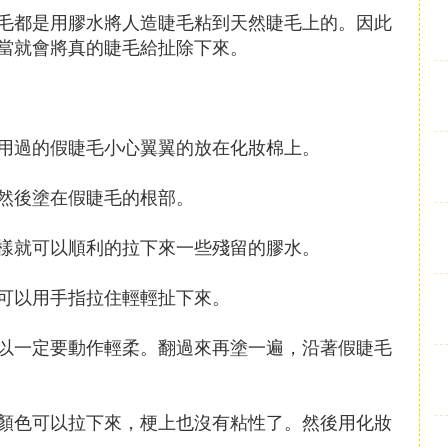
毛都是用膠水將人造睫毛粘到天然睫毛上的。因此
當就會將真的睫毛給扯除下來。
用過的假睫毛小心翼翼的放在化妝棉上。
然後塗在假睫毛的根部。
樣就可以順利的拉下來一些殘留的膠水。
可以用手指拉住輕輕扯下來。
以一定要動作輕柔。翻過來再塗一遍，沿著假睫毛
顏色可以拉下來，梗上也沒有粘性了。然後用化妝