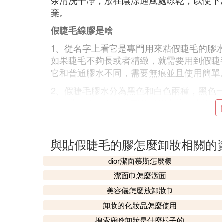
余清洗干凈，放在陰涼通風處晾乾，以便下
棄。
假睫毛線膠是啥
1、從名字上看它是專門用來粘假睫毛的膠
如果睫毛不夠長或者精緻，就需要用到假睫
它和普通膠水不同，需要無痕並且使用簡單
2、假睫毛膠水分為黑色和白色兩種，黑色
久一些。而白色的大部分是用來接一次性的
現在大部分品牌都沒有這么講究，黑色和白
與貼假睫毛的膠怎麼卸妝相關的
dior潔面慕斯怎麼樣
⑶ 假睫毛膠 用卸妝液能卸掉嗎
潔面巾怎麼潔面
可以用卸妝液卸掉。
美容儀怎麼放卸妝巾
方法1：
卸妝的化妝品怎麼使用
把假睫毛專用卸除液塗在睫毛根部，很快就
搜索鹿晗卸妝是什麼樣子的